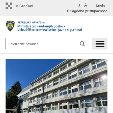
Preskoči
A
English
A
na
Prilagodba pristupačnosti
glavni
sadržaj