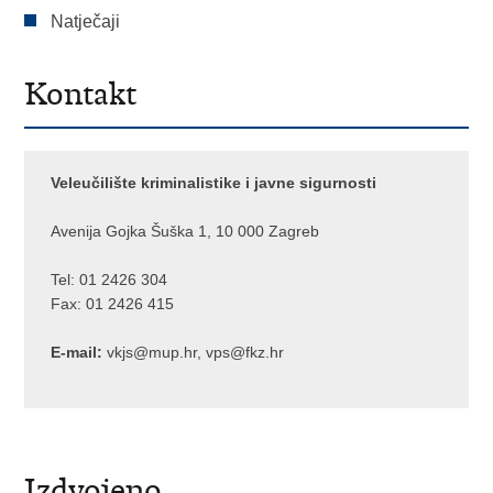
Natječaji
Kontakt
Veleučilište kriminalistike i javne sigurnosti
Avenija Gojka Šuška 1, 10 000 Zagreb
Tel:
01 2426 304
Fax: 01 2426 415
E-mail:
vkjs@mup.hr
,
vps@fkz.hr
Izdvojeno