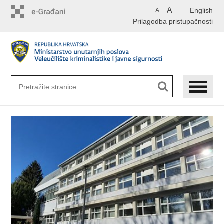
Preskoči
A
English
A
na
Prilagodba pristupačnosti
glavni
sadržaj