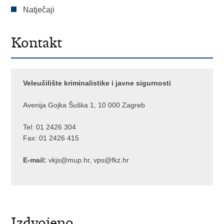
Natječaji
Kontakt
Veleučilište kriminalistike i javne sigurnosti
Avenija Gojka Šuška 1, 10 000 Zagreb
Tel:
01 2426 304
Fax: 01 2426 415
E-mail:
vkjs@mup.hr
,
vps@fkz.hr
Izdvojeno