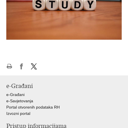
Print
Share
Share
this
on
on
e-Građani
page
Facebook
X
e-Građani
e-Savjetovanja
Portal otvorenih podataka RH
Izvozni portal
Pristup informacijama