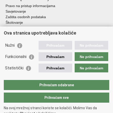
Pravo na pristup informacijama
Savjetovanje
Zaštita osobnih podataka
Školovanje
Policijske uprave
Ova stranica upotrebljava kolačiće
Važne poveznice
Nužni
Prihvaćam
Ne prihvaćam
Ministarstvo unutarnjih poslova
Ravnateljstvo policije
Funkcionalni
Prihvaćam
Ne prihvaćam
Muzej policije
Zaklada policijske solidarnosti
Statistički
Prihvaćam
Ne prihvaćam
Centar za forenzična ispitivanja, istraživanja i vještačenja "Ivan
Vučetić"
Nacionalna evidencija nestalih osoba
Prihvaćam odabrane
Dom zdravlja MUP-a
Prihvaćam sve
Back to top
Na ovoj mrežnoj stranci koriste se kolačići. Molimo Vas da
Copyright © 2026 Veleučilište kriminalistike i javne sigurnosti.
Terms of