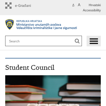
Skip
A
Hrvatski
A
to
Accessibility
main
content
Student Council