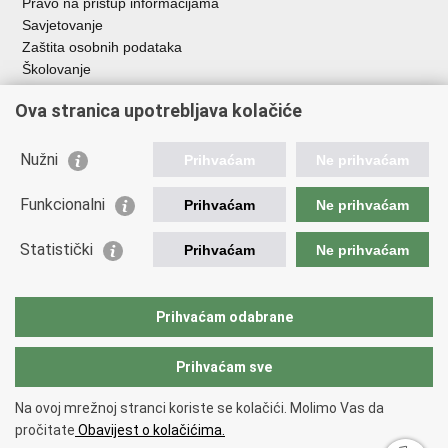
Pravo na pristup informacijama
Savjetovanje
Zaštita osobnih podataka
Školovanje
Policijske uprave
Ova stranica upotrebljava kolačiće
Važne poveznice
Nužni
Prihvaćam
Ne prihvaćam
Ministarstvo unutarnjih poslova
Ravnateljstvo policije
Funkcionalni
Prihvaćam
Ne prihvaćam
Muzej policije
Zaklada policijske solidarnosti
Statistički
Prihvaćam
Ne prihvaćam
Centar za forenzična ispitivanja, istraživanja i vještačenja "Ivan
Vučetić"
Nacionalna evidencija nestalih osoba
Prihvaćam odabrane
Dom zdravlja MUP-a
Prihvaćam sve
Back to top
Na ovoj mrežnoj stranci koriste se kolačići. Molimo Vas da
Copyright © 2026 Veleučilište kriminalistike i javne sigurnosti.
Terms of
pročitate
Obavijest o kolačićima.
use
.
Izjava o pristupačnosti
.