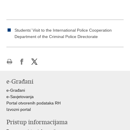
Students’ Visit to the International Police Cooperation
Department of the Criminal Police Directorate
Print
Share
Share
this
on
on
e-Građani
page
Facebook
X
e-Građani
e-Savjetovanja
Portal otvorenih podataka RH
Izvozni portal
Pristup informacijama