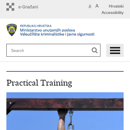
Skip
A
Hrvatski
A
to
Accessibility
main
content
Practical Training