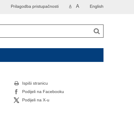
A
Prilagodba pristupačnosti
English
A
Ispiši stranicu
Podijeli na Facebooku
Podijeli na X-u