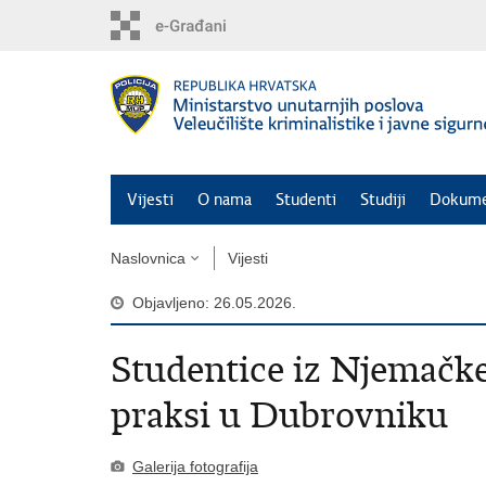
Preskoči
na
glavni
sadržaj
Vijesti
O nama
Studenti
Studiji
Dokume
Naslovnica
Vijesti
Objavljeno: 26.05.2026.
Studentice iz Njemačk
praksi u Dubrovniku
Galerija fotografija