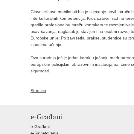
Glavni cilj ove mobilnosti bio je stjecanje novih stručn
interkulturalnih kompetencija. Kroz izravan rad na tere
gradile profesionalnu mrežu kontakata te razmjenjivale
usavršavanja, naglasak je stavljen i na osobni razvoj te
Europske unije. Po završetku prakse, studentice su izra
ishodima učenja.
Ova suradnja još je jedan korak u jačanju međunarodne p
europskim policijskim obrazovnim institucijama, čime s
sigurnosti.
Stranica
e-Građani
e-Građani
e-Savjetovanja