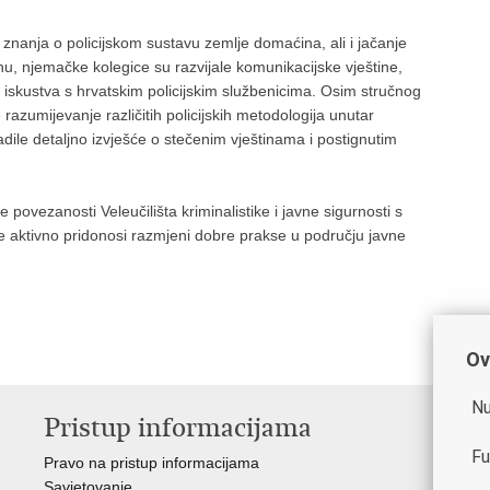
ih znanja o policijskom sustavu zemlje domaćina, ali i jačanje
nu, njemačke kolegice su razvijale komunikacijske vještine,
 iskustva s hrvatskim policijskim službenicima. Osim stručnog
 razumijevanje različitih policijskih metodologija unutar
dile detaljno izvješće o stečenim vještinama i postignutim
ovezanosti Veleučilišta kriminalistike i javne sigurnosti s
e aktivno pridonosi razmjeni dobre prakse u području javne
Ov
Nu
Pristup informacijama
V
Fu
Pravo na pristup informacijama
Min
Savjetovanje
Rav