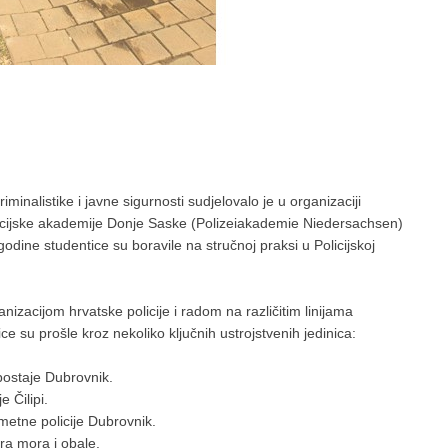
inalistike i javne sigurnosti sudjelovalo je u organizaciji
 Policijske akademije Donje Saske (Polizeiakademie Niedersachsen)
odine studentice su boravile na stručnoj praksi u Policijskoj
zacijom hrvatske policije i radom na različitim linijama
ce su prošle kroz nekoliko ključnih ustrojstvenih jedinica:
postaje Dubrovnik.
 Čilipi.
ometne policije Dubrovnik.
ra mora i obale.