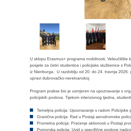
U sklopu Erasmus+ programa mobilnosti, Veleučilište krim
posjete za četiri studentice i policijske službenice s
iz Nienburga. U razdoblju od 20. do 24. travnja 2026. g
upravi dubrovačko-neretvanskoj.
Program prakse bio je usmjeren na upoznavanje s organi
policijskih poslova. Tijekom intenzivnog tjedna, studenti
Temeljna policija: Upoznavanje s radom Policijske 
Granična policija: Rad u Postaji aerodromske policije
Prometna policija: Praćenje aktivnosti u Postaji pr
Pomorska policija: Uvid u specifične poslove nadzo