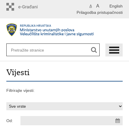
Preskoči
A
English
A
na
Prilagodba pristupačnosti
glavni
sadržaj
Vijesti
Filtrirajte vijesti:
Od: