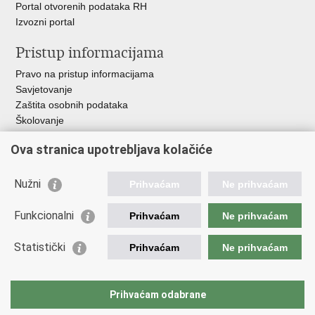
Portal otvorenih podataka RH
Izvozni portal
Pristup informacijama
Pravo na pristup informacijama
Savjetovanje
Zaštita osobnih podataka
Školovanje
Policijske uprave
Ova stranica upotrebljava kolačiće
Važne poveznice
Nužni
Prihvaćam
Ne prihvaćam
Ministarstvo unutarnjih poslova
Ravnateljstvo policije
Funkcionalni
Prihvaćam
Ne prihvaćam
Muzej policije
Zaklada policijske solidarnosti
Statistički
Prihvaćam
Ne prihvaćam
Centar za forenzična ispitivanja, istraživanja i vještačenja "Ivan
Vučetić"
Nacionalna evidencija nestalih osoba
Prihvaćam odabrane
Dom zdravlja MUP-a