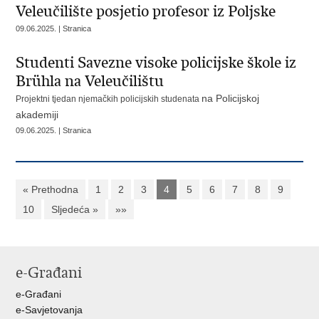
Veleučilište posjetio profesor iz Poljske
09.06.2025. | Stranica
Studenti Savezne visoke policijske škole iz
Brühla na Veleučilištu
na Policijskoj
Projektni tjedan njemačkih policijskih studenata
akademiji
09.06.2025. | Stranica
« Prethodna
1
2
3
4
5
6
7
8
9
10
Sljedeća »
»»
e-Građani
e-Građani
e-Savjetovanja