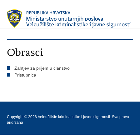
Obrasci
Zahtjev za prijem u članstvo
Pristupnica
Copyright © 2026 Veleučilište kriminalistike i javne sigurnosti. Sva prava
pridržana